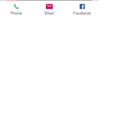
הרכב פסטה איטליאנה
Phone
Email
Facebook
ליוויי בגיטרה בהופעה חיה
אריק - נייד:
052-2582701
,
פקס:
072-2347644
,
arikpolkowski@gmail.co